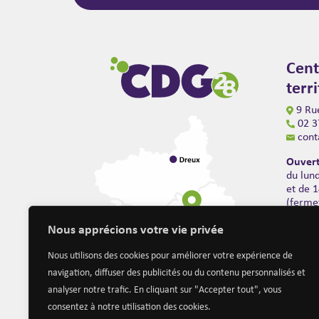
Cent
terr
9 Rue
02 3
cont
Ouvert
du lun
et de 
(ferme
Nous apprécions votre vie privée
Nous utilisons des cookies pour améliorer votre expérience de
navigation, diffuser des publicités ou du contenu personnalisés et
analyser notre trafic. En cliquant sur "Accepter tout", vous
consentez à notre utilisation des cookies.