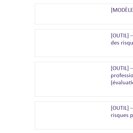
[MODÈLE]
[OUTIL] 
des risq
[OUTIL] –
professi
(évaluat
[OUTIL] 
risques 