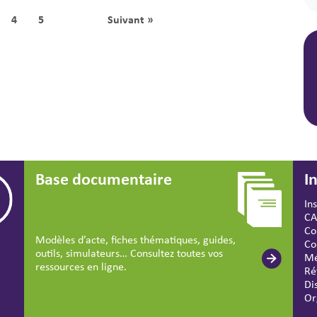
4
5
Suivant »
Base documentaire
I
In
CA
Co
Modèles d’acte, fiches thématiques, guides,
Co
outils, simulateurs… Consultez toutes vos
Mé
ressources en ligne.
Ré
Di
Or