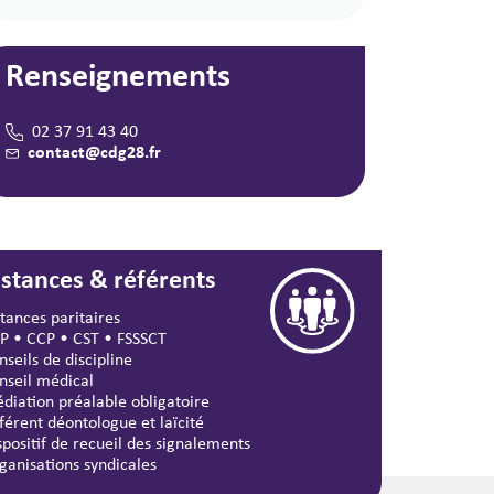
Renseignements
02 37 91 43 40
contact@cdg28.fr
nstances & référents
stances paritaires
P
•
CCP
•
CST
•
FSSSCT
nseils de discipline
nseil médical
diation préalable obligatoire
férent déontologue et laïcité
spositif de recueil des signalements
ganisations syndicales