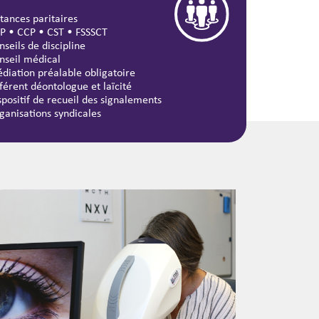
stances paritaires
P
•
CCP
•
CST
•
FSSSCT
nseils de discipline
nseil médical
diation préalable obligatoire
férent déontologue et laïcité
spositif de recueil des signalements
ganisations syndicales