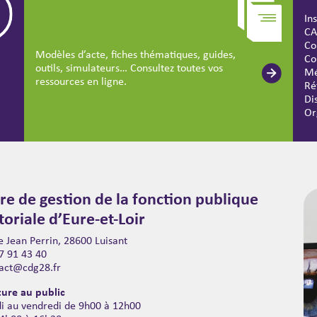
In
CA
Co
Modèles d’acte, fiches thématiques, guides,
Co
outils, simulateurs… Consultez toutes vos
Mé
ressources en ligne.
Ré
Di
Or
re de gestion de la fonction publique
itoriale d’Eure-et-Loir
 Jean Perrin, 28600 Luisant
7 91 43 40
act@cdg28.fr
ure au public
di au vendredi de 9h00 à 12h00