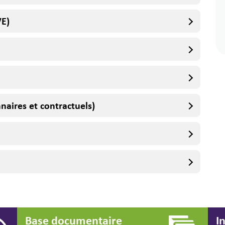
VE)
naires et contractuels)
Base documentaire
I