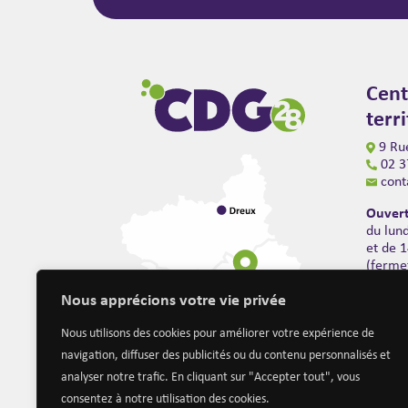
Cent
terr
9 Rue
02 3
cont
Ouvert
du lun
et de 
(ferme
Nous apprécions votre vie privée
Nous utilisons des cookies pour améliorer votre expérience de
navigation, diffuser des publicités ou du contenu personnalisés et
analyser notre trafic. En cliquant sur "Accepter tout", vous
consentez à notre utilisation des cookies.