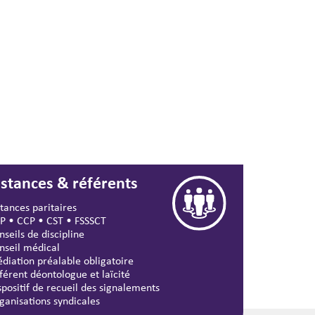
nstances & référents
stances paritaires
P
•
CCP
•
CST
•
FSSSCT
nseils de discipline
nseil médical
diation préalable obligatoire
férent déontologue et laïcité
spositif de recueil des signalements
ganisations syndicales