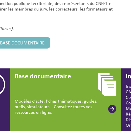
onction publique territoriale, des représentants du CNFPT et
airer les membres du jury, les correcteurs, les formateurs et
ffusés)
.
A BASE DOCUMENTAIRE
Base documentaire
I
In
CA
Co
Modèles d’acte, fiches thématiques, guides,
Co
outils, simulateurs… Consultez toutes vos
Mé
ressources en ligne.
Ré
Di
Or