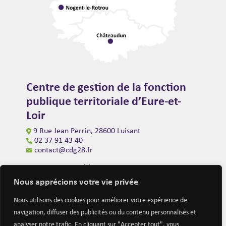
Centre de gestion de la fonction
publique territoriale d’Eure-et-
Loir
9 Rue Jean Perrin, 28600 Luisant
02 37 91 43 40
contact@cdg28.fr
Ouverture au public
du lundi au vendredi de 9h00 à 12h00
Nous apprécions votre vie privée
et de 14h00 à 16h30
(fermeture à 16h00 le vendredi)
Nous utilisons des cookies pour améliorer votre expérience de
navigation, diffuser des publicités ou du contenu personnalisés et
analyser notre trafic. En cliquant sur "Accepter tout", vous