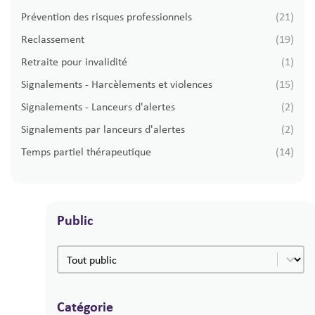
Prévention des risques professionnels
(21)
Reclassement
(19)
Retraite pour invalidité
(1)
Signalements - Harcèlements et violences
(15)
Signalements - Lanceurs d'alertes
(2)
Signalements par lanceurs d'alertes
(2)
Temps partiel thérapeutique
(14)
Public
Public
Public
Catégorie