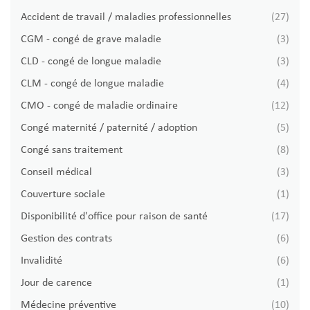
Thématique
Accident de travail / maladies professionnelles
(27)
CGM - congé de grave maladie
(3)
CLD - congé de longue maladie
(3)
CLM - congé de longue maladie
(4)
CMO - congé de maladie ordinaire
(12)
Congé maternité / paternité / adoption
(5)
Congé sans traitement
(8)
Conseil médical
(3)
Couverture sociale
(1)
Disponibilité d'office pour raison de santé
(17)
Gestion des contrats
(6)
Invalidité
(6)
Jour de carence
(1)
Médecine préventive
(10)