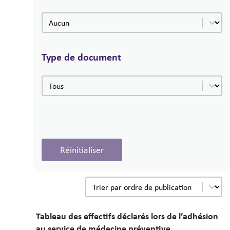
Catégorie
Catégorie
Type de document
Type de document
Type de document
.
Réinitialiser
Date de publication
Trier le contenu
Tableau des effectifs déclarés lors de l’adhésion
au service de médecine préventive