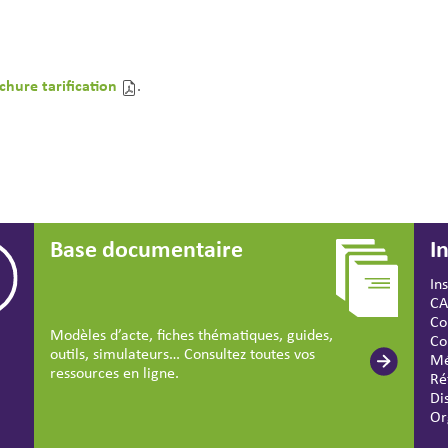
chure tarification
.
Base documentaire
I
In
CA
Co
Modèles d’acte, fiches thématiques, guides,
Co
outils, simulateurs… Consultez toutes vos
Mé
ressources en ligne.
Ré
Di
Or