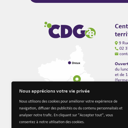
Cent
terr
9 Rue
02 3
cont
Ouvert
du lun
et de 
(ferme
Nous apprécions votre vie privée
Nous utilisons des cookies pour améliorer votre expérience de
navigation, diffuser des publicités ou du contenu personnalisés et
analyser notre trafic. En cliquant sur "Accepter tout", vous
consentez à notre utilisation des cookies.