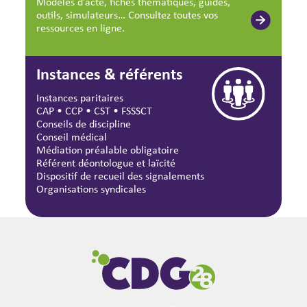
Modèles d’acte, fiches thématiques, guides,
outils, simulateurs… Consultez toutes vos
ressources en ligne.
Instances & référents
Instances paritaires
CAP
•
CCP
•
CST
•
FSSSCT
Conseils de discipline
Conseil médical
Médiation préalable obligatoire
Référent déontologue et laïcité
Dispositif de recueil des signalements
Organisations syndicales