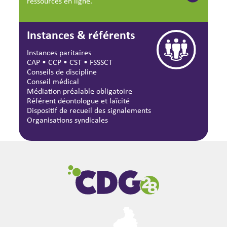
ressources en ligne.
Instances & référents
Instances paritaires
CAP
•
CCP
•
CST
•
FSSSCT
Conseils de discipline
Conseil médical
Médiation préalable obligatoire
Référent déontologue et laïcité
Dispositif de recueil des signalements
Organisations syndicales