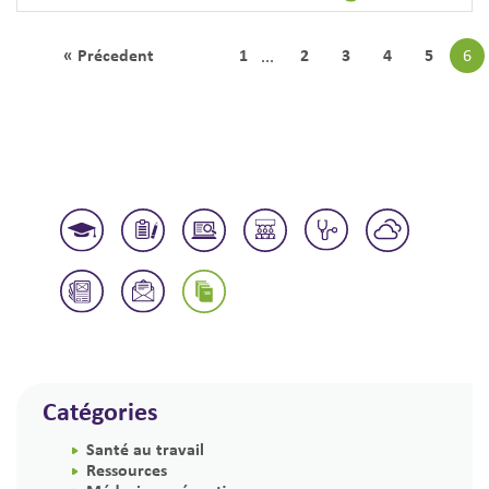
« Précedent
1
2
3
4
5
6
...
Catégories
Santé au travail
Ressources