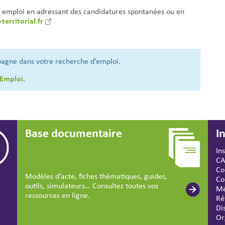
un emploi en adressant des candidatures spontanées ou en
territorial.fr
pagne dans votre recherche d’emploi.
 Emploi
.
Base documentaire
I
In
CA
Co
Modèles d’acte, fiches thématiques, guides,
Co
outils, simulateurs… Consultez toutes vos
Mé
ressources en ligne.
Ré
Di
Or