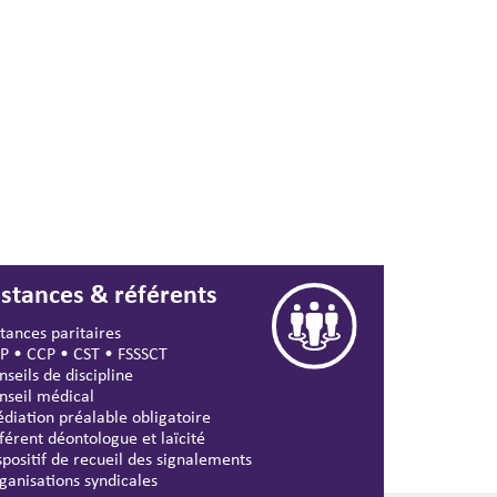
nstances & référents
stances paritaires
P
•
CCP
•
CST
•
FSSSCT
nseils de discipline
nseil médical
diation préalable obligatoire
férent déontologue et laïcité
spositif de recueil des signalements
ganisations syndicales