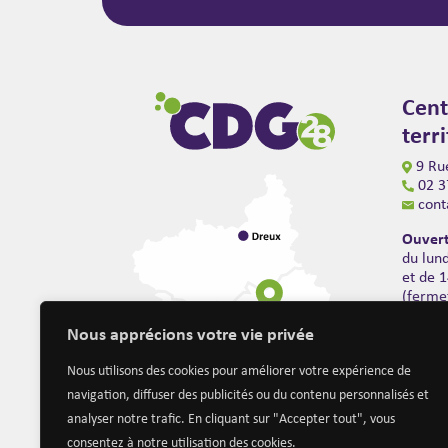
Cent
terr
9 Rue
02 3
cont
Ouvert
du lun
et de 
(ferme
Nous apprécions votre vie privée
Nous utilisons des cookies pour améliorer votre expérience de
navigation, diffuser des publicités ou du contenu personnalisés et
analyser notre trafic. En cliquant sur "Accepter tout", vous
consentez à notre utilisation des cookies.