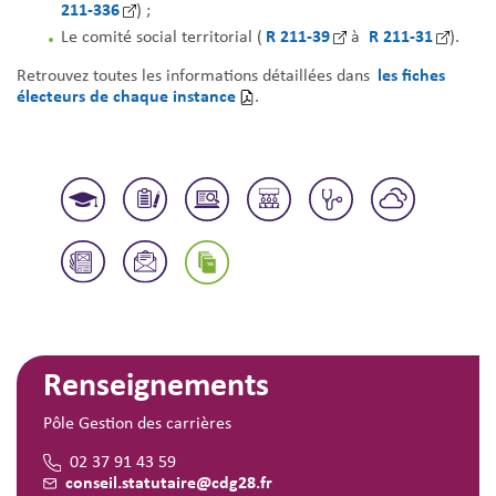
211-336
) ;
R 211-39
R 211-31
Le comité social territorial (
à
).
les fiches
Retrouvez toutes les informations détaillées dans
électeurs de chaque instance
.
Renseignements
Pôle Gestion des carrières
02 37 91 43 59
conseil.statutaire@cdg28.fr