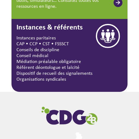
outils, simulateurs… Consultez toutes vos
ressources en ligne.
Instances & référents
Instances paritaires
CAP
•
CCP
•
CST
•
FSSSCT
Conseils de discipline
Conseil médical
Médiation préalable obligatoire
Référent déontologue et laïcité
Dispositif de recueil des signalements
Organisations syndicales