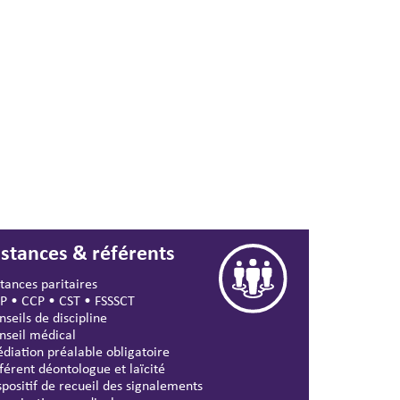
nstances & référents
stances paritaires
P
•
CCP
•
CST
•
FSSSCT
nseils de discipline
nseil médical
diation préalable obligatoire
férent déontologue et laïcité
spositif de recueil des signalements