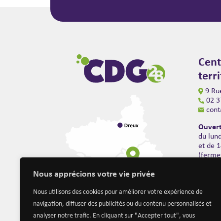
Cent
terr
9 Rue
02 3
cont
Ouvert
du lun
et de 
(ferme
Nous apprécions votre vie privée
Nous utilisons des cookies pour améliorer votre expérience de
navigation, diffuser des publicités ou du contenu personnalisés et
analyser notre trafic. En cliquant sur "Accepter tout", vous