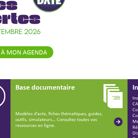
 À MON AGENDA
Base documentaire
I
In
CA
Co
Modèles d’acte, fiches thématiques, guides,
Co
outils, simulateurs… Consultez toutes vos
Mé
ressources en ligne.
Ré
Di