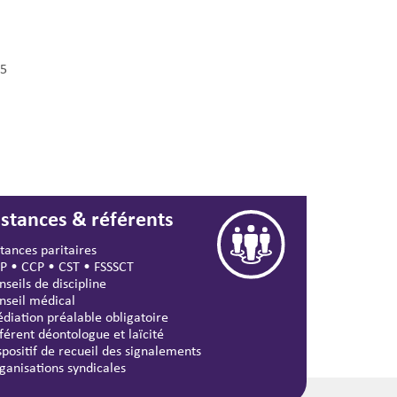
5
nstances & référents
stances paritaires
P
•
CCP
•
CST
•
FSSSCT
nseils de discipline
nseil médical
diation préalable obligatoire
férent déontologue et laïcité
spositif de recueil des signalements
ganisations syndicales