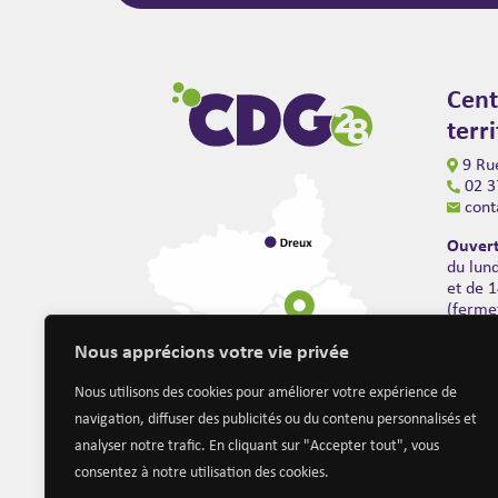
Cent
terr
9 Rue
02 3
cont
Ouvert
du lun
et de 
(ferme
Nous apprécions votre vie privée
Nous utilisons des cookies pour améliorer votre expérience de
navigation, diffuser des publicités ou du contenu personnalisés et
analyser notre trafic. En cliquant sur "Accepter tout", vous
consentez à notre utilisation des cookies.