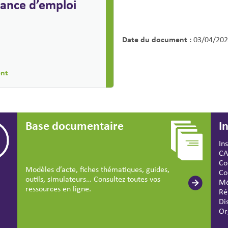
cance d’emploi
Date du document :
03/04/202
ent
Base documentaire
I
In
CA
Co
Modèles d’acte, fiches thématiques, guides,
Co
outils, simulateurs… Consultez toutes vos
Mé
ressources en ligne.
Ré
Di
Or