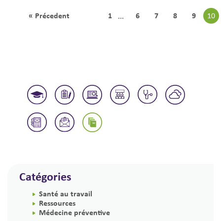
« Précedent
1
6
7
8
9
10
...
Catégories
Santé au travail
Ressources
Médecine préventive