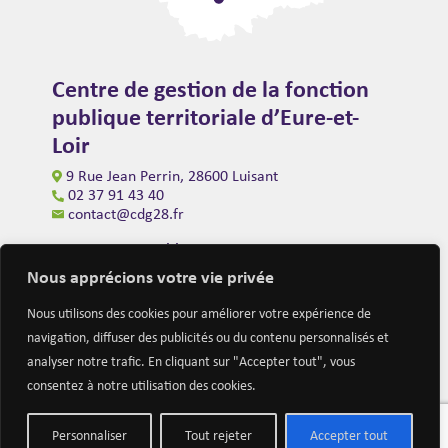
Centre de gestion de la fonction
publique territoriale d’Eure-et-
Loir
9 Rue Jean Perrin, 28600 Luisant
02 37 91 43 40
contact@cdg28.fr
Ouverture au public
du lundi au vendredi de 9h00 à 12h00
Nous apprécions votre vie privée
et de 14h00 à 16h30
(fermeture à 16h00 le vendredi)
Nous utilisons des cookies pour améliorer votre expérience de
navigation, diffuser des publicités ou du contenu personnalisés et
analyser notre trafic. En cliquant sur "Accepter tout", vous
consentez à notre utilisation des cookies.
Personnaliser
Tout rejeter
Accepter tout