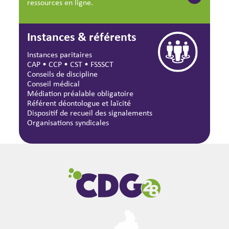
ressources en ligne.
Instances & référents
Instances paritaires
CAP
•
CCP
•
CST
•
FSSSCT
Conseils de discipline
Conseil médical
Médiation préalable obligatoire
Référent déontologue et laïcité
Dispositif de recueil des signalements
Organisations syndicales