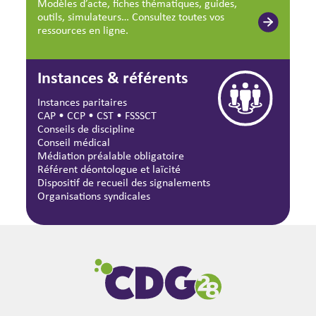
Modèles d’acte, fiches thématiques, guides,
outils, simulateurs… Consultez toutes vos
ressources en ligne.
Instances & référents
Instances paritaires
CAP
•
CCP
•
CST
•
FSSSCT
Conseils de discipline
Conseil médical
Médiation préalable obligatoire
Référent déontologue et laïcité
Dispositif de recueil des signalements
Organisations syndicales