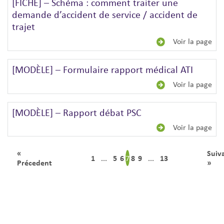
[FICHE] – Schéma : comment traiter une
demande d’accident de service / accident de
trajet
Voir la page
[MODÈLE] – Formulaire rapport médical ATI
Voir la page
[MODÈLE] – Rapport débat PSC
Voir la page
«
Suiv
1
5
6
8
9
13
7
...
...
Précedent
»