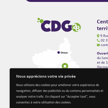
Cent
terr
9 Rue
02 3
cont
Ouvert
du lun
et de 
(ferme
Nous apprécions votre vie privée
Nous utilisons des cookies pour améliorer votre expérience de
navigation, diffuser des publicités ou du contenu personnalisés et
analyser notre trafic. En cliquant sur "Accepter tout", vous
consentez à notre utilisation des cookies.