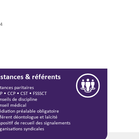
4
nstances & référents
stances paritaires
P
•
CCP
•
CST
•
FSSSCT
nseils de discipline
nseil médical
diation préalable obligatoire
férent déontologue et laïcité
spositif de recueil des signalements
ganisations syndicales