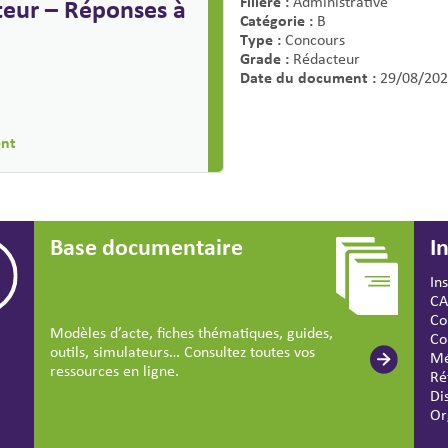
Filière :
eur – Réponses à
Administrative
Catégorie :
B
Type :
Concours
Grade :
Rédacteur
Date du document :
29/08/202
ent
Base documentaire
I
In
CA
Co
Modèles d’acte, fiches thématiques, guides,
Co
outils, simulateurs… Consultez toutes vos
Mé
ressources en ligne.
Ré
Di
Or