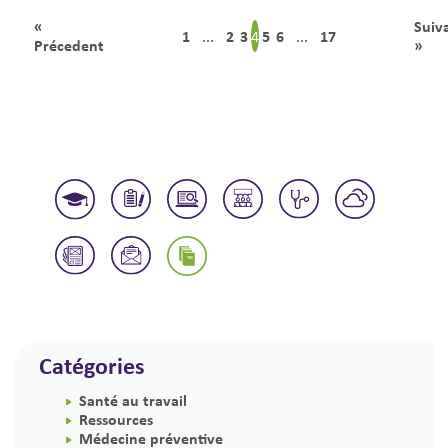
«
Suiv
1
2
3
5
6
17
4
...
...
Précedent
»
Catégories
Santé au travail
Ressources
Médecine préventive