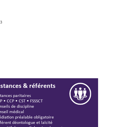
3
nstances & référents
stances paritaires
P
•
CCP
•
CST
•
FSSSCT
nseils de discipline
nseil médical
diation préalable obligatoire
férent déontologue et laïcité