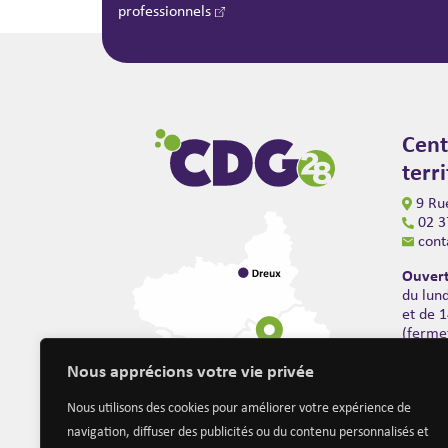
professionnels
Cent
terr
9 Rue
02 3
cont
Ouvert
du lun
et de 
(ferme
Nous apprécions votre vie privée
Nous utilisons des cookies pour améliorer votre expérience de
navigation, diffuser des publicités ou du contenu personnalisés et