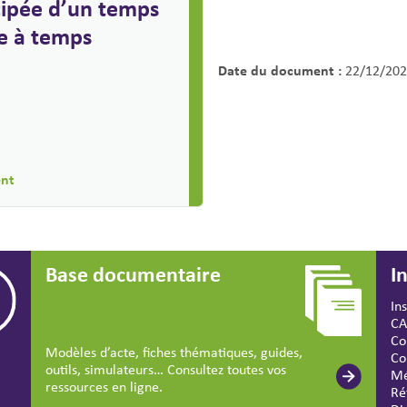
cipée d’un temps
se à temps
Date du document :
22/12/202
ent
Base documentaire
I
In
CA
Co
Modèles d’acte, fiches thématiques, guides,
Co
outils, simulateurs… Consultez toutes vos
Mé
ressources en ligne.
Ré