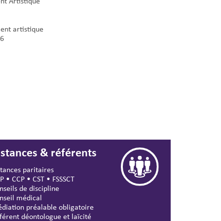
nt Artistique
nt artistique
6
nstances & référents
stances paritaires
P
•
CCP
•
CST
•
FSSSCT
nseils de discipline
nseil médical
diation préalable obligatoire
férent déontologue et laïcité