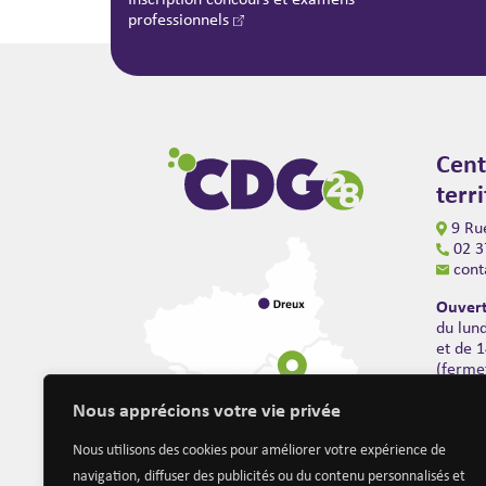
professionnels
Cent
terr
9 Rue
02 3
cont
Ouvert
du lun
et de 
(ferme
Nous apprécions votre vie privée
Nous utilisons des cookies pour améliorer votre expérience de
navigation, diffuser des publicités ou du contenu personnalisés et