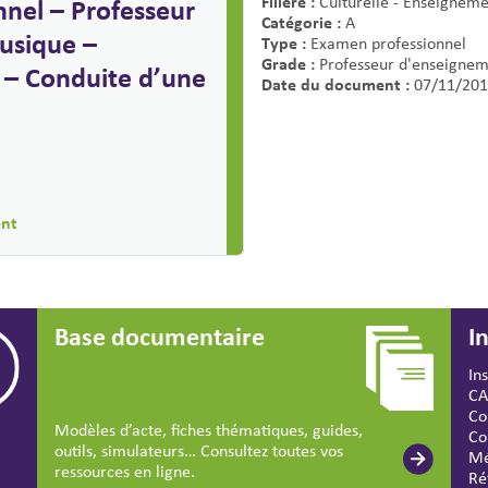
Filière :
nel – Professeur
Culturelle - Enseigneme
Catégorie :
A
usique –
Type :
Examen professionnel
Grade :
Professeur d'enseigneme
n – Conduite d’une
Date du document :
07/11/201
ent
Base documentaire
I
In
CA
Co
Modèles d’acte, fiches thématiques, guides,
Co
outils, simulateurs… Consultez toutes vos
Mé
ressources en ligne.
Ré