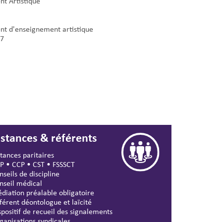
nt Artistique
nt d'enseignement artistique
7
nstances & référents
stances paritaires
P
•
CCP
•
CST
•
FSSSCT
nseils de discipline
nseil médical
diation préalable obligatoire
férent déontologue et laïcité
spositif de recueil des signalements
ganisations syndicales