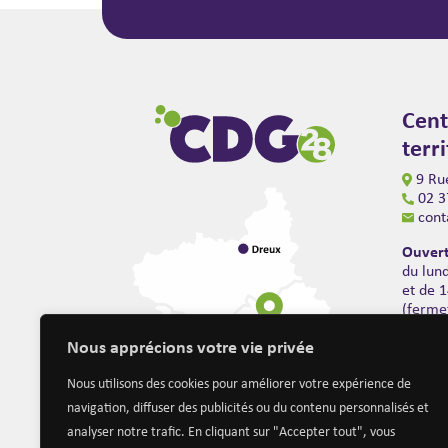
Cent
terr
9 Rue
02 3
cont
Ouvert
du lun
et de 
(ferme
Nous apprécions votre vie privée
Nous utilisons des cookies pour améliorer votre expérience de
navigation, diffuser des publicités ou du contenu personnalisés et
analyser notre trafic. En cliquant sur "Accepter tout", vous