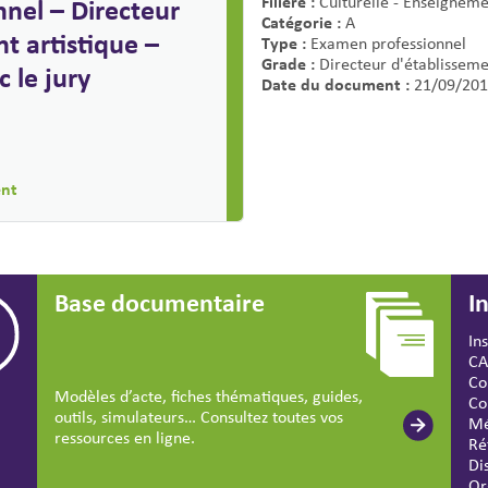
Filière :
nel – Directeur
Culturelle - Enseigneme
Catégorie :
A
t artistique –
Type :
Examen professionnel
Grade :
Directeur d'établisseme
c le jury
Date du document :
21/09/201
ent
Base documentaire
I
In
CA
Co
Modèles d’acte, fiches thématiques, guides,
Co
outils, simulateurs… Consultez toutes vos
Mé
ressources en ligne.
Ré
Di
Or