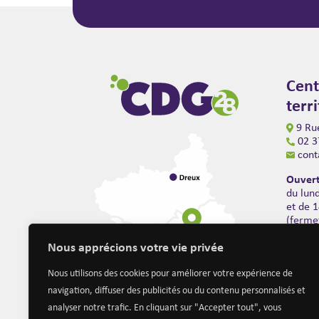
Cent
terr
9 Rue
02 3
cont
Ouvert
du lun
et de 
(ferme
Nous apprécions votre vie privée
Nous utilisons des cookies pour améliorer votre expérience de
navigation, diffuser des publicités ou du contenu personnalisés et
analyser notre trafic. En cliquant sur "Accepter tout", vous