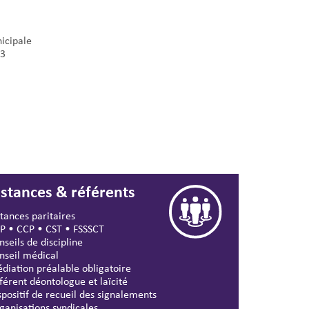
icipale
3
nstances & référents
stances paritaires
P
•
CCP
•
CST
•
FSSSCT
nseils de discipline
nseil médical
diation préalable obligatoire
férent déontologue et laïcité
spositif de recueil des signalements
ganisations syndicales