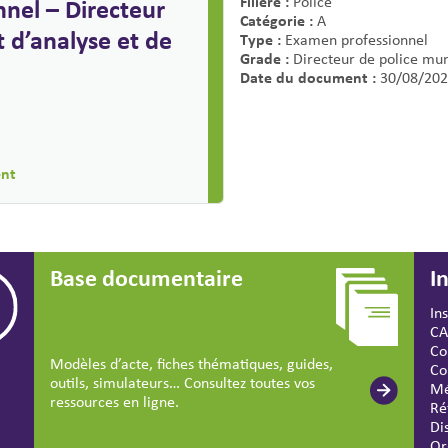
Filière :
nel – Directeur
Police
Catégorie :
A
 d’analyse et de
Type :
Examen professionnel
Grade :
Directeur de police mun
Date du document :
30/08/202
ent
Base documentaire
I
In
CA
Co
Modèles d’acte, fiches thématiques, guides,
Co
outils, simulateurs… Consultez toutes vos
Mé
ressources en ligne.
Ré
Di
Or