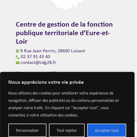
Centre de gestion de la fonction
publique territoriale d’Eure-et-
Loir
9 Rue Jean Perrin, 28600 Luisant
02 37 91 43 40
contact@cdg28.fr
Ouverture au public
du lundi au vendredi de 9h00 à 12h00
Nous apprécions votre vie privée
et de 14h00 à 16h30
(fermeture à 16h00 le vendredi)
Nous utilisons des cookies pour améliorer votre expérience de
navigation, diffuser des publicités ou du contenu personnalisés et
analyser notre trafic. En cliquant sur "Accepter tout", vous
consentez à notre utilisation des cookies.
Personnaliser
Tout rejeter
Accepter tout
Mentions légales
Nous contacter
Actualités