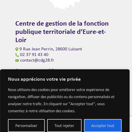
Centre de gestion de la fonction
publique territoriale d’Eure-et-
Loir
9 Rue Jean Perrin, 28600 Luisant
02 37 91 43 40
contact@cdg28.fr
Ouverture au public
du lundi au vendredi de 9h00 à 12h00
Nous apprécions votre vie privée
et de 14h00 à 16h30
(fermeture à 16h00 le vendredi)
Nous utilisons des cookies pour améliorer votre expérience de
navigation, diffuser des publicités ou du contenu personnalisés et
analyser notre trafic. En cliquant sur "Accepter tout", vous
consentez à notre utilisation des cookies.
Personnaliser
Tout rejeter
Accepter tout
Mentions légales
Nous contacter
Actualités