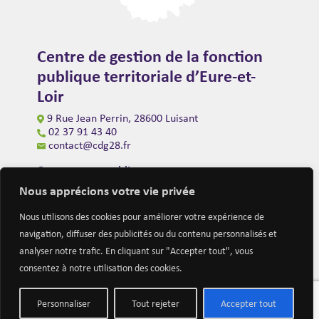
Centre de gestion de la fonction
publique territoriale d’Eure-et-
Loir
9 Rue Jean Perrin, 28600 Luisant
02 37 91 43 40
contact@cdg28.fr
Ouverture au public
du lundi au vendredi de 9h00 à 12h00
Nous apprécions votre vie privée
et de 14h00 à 16h30
(fermeture à 16h00 le vendredi)
Nous utilisons des cookies pour améliorer votre expérience de
navigation, diffuser des publicités ou du contenu personnalisés et
analyser notre trafic. En cliquant sur "Accepter tout", vous
consentez à notre utilisation des cookies.
Personnaliser
Tout rejeter
Accepter tout
Mentions légales
Nous contacter
Actualités