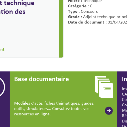
Filière :
t technique
Technique
Catégorie :
C
ation des
Type :
Concours
Grade :
Adjoint technique princi
Date du document :
01/04/202
ent
Base documentaire
I
In
CA
Co
Modèles d’acte, fiches thématiques, guides,
Co
outils, simulateurs… Consultez toutes vos
Mé
ressources en ligne.
Ré
Di
Or