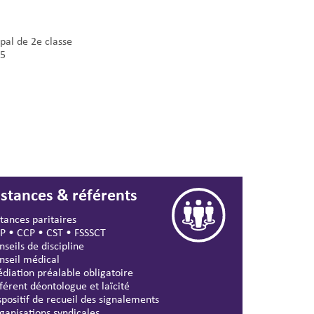
pal de 2e classe
5
nstances & référents
stances paritaires
P
•
CCP
•
CST
•
FSSSCT
nseils de discipline
nseil médical
diation préalable obligatoire
férent déontologue et laïcité
spositif de recueil des signalements
ganisations syndicales