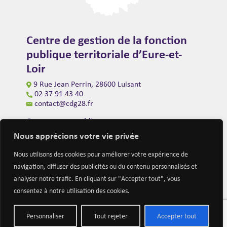
Centre de gestion de la fonction
publique territoriale d’Eure-et-
Loir
9 Rue Jean Perrin, 28600 Luisant
02 37 91 43 40
contact@cdg28.fr
Ouverture au public
du lundi au vendredi de 9h00 à 12h00
Nous apprécions votre vie privée
et de 14h00 à 16h30
(fermeture à 16h00 le vendredi)
Nous utilisons des cookies pour améliorer votre expérience de
navigation, diffuser des publicités ou du contenu personnalisés et
analyser notre trafic. En cliquant sur "Accepter tout", vous
consentez à notre utilisation des cookies.
Personnaliser
Tout rejeter
Accepter tout
Mentions légales
Nous contacter
Actualités