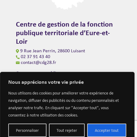
Centre de gestion de la fonction
publique territoriale d’Eure-et-
Loir
9 Rue Jean Perrin, 28600 Luisant
02 37 91 43 40
contact@cdg28.fr
Ouverture au public
du lundi au vendredi de 9h00 à 12h00
Nous apprécions votre vie privée
et de 14h00 à 16h30
(fermeture à 16h00 le vendredi)
Nous utilisons des cookies pour améliorer votre expérience de
navigation, diffuser des publicités ou du contenu personnalisés et
analyser notre trafic. En cliquant sur "Accepter tout", vous
consentez à notre utilisation des cookies.
Personnaliser
Tout rejeter
Accepter tout
Mentions légales
Nous contacter
Actualités