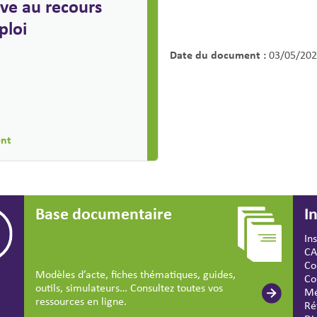
ive au recours
ploi
Date du document :
03/05/202
ent
Base documentaire
I
In
CA
Co
Modèles d’acte, fiches thématiques, guides,
Co
outils, simulateurs… Consultez toutes vos
Mé
ressources en ligne.
Ré