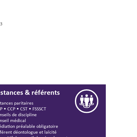
3
nstances & référents
stances paritaires
P
•
CCP
•
CST
•
FSSSCT
nseils de discipline
nseil médical
diation préalable obligatoire
férent déontologue et laïcité