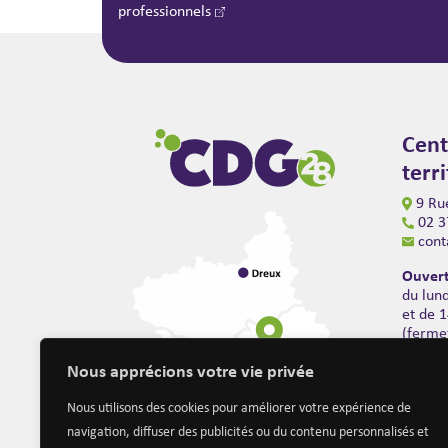
professionnels
Cent
terr
9 Rue
02 3
cont
Ouvert
du lun
et de 
(ferme
Nous apprécions votre vie privée
Nous utilisons des cookies pour améliorer votre expérience de
navigation, diffuser des publicités ou du contenu personnalisés et