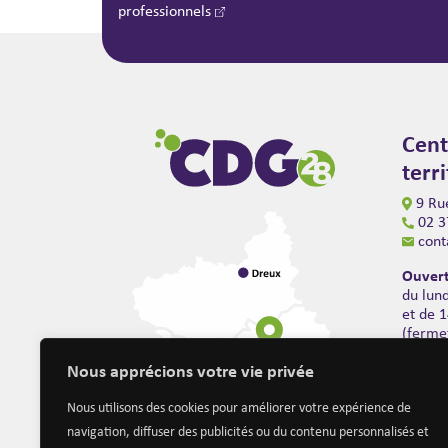
professionnels
Cent
terr
9 Rue
02 3
cont
Ouvert
du lun
et de 
(ferme
Nous apprécions votre vie privée
Nous utilisons des cookies pour améliorer votre expérience de
navigation, diffuser des publicités ou du contenu personnalisés et