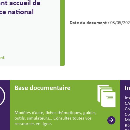
nt accueil de
ce national
Date du document :
03/05/202
ent
Base documentaire
I
In
CA
Co
Modèles d’acte, fiches thématiques, guides,
Co
outils, simulateurs… Consultez toutes vos
Mé
ressources en ligne.
Ré