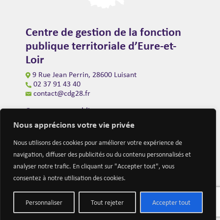
Centre de gestion de la fonction
publique territoriale d’Eure-et-
Loir
9 Rue Jean Perrin, 28600 Luisant
02 37 91 43 40
contact@cdg28.fr
Ouverture au public
du lundi au vendredi de 9h00 à 12h00
Nous apprécions votre vie privée
et de 14h00 à 16h30
(fermeture à 16h00 le vendredi)
Nous utilisons des cookies pour améliorer votre expérience de
navigation, diffuser des publicités ou du contenu personnalisés et
analyser notre trafic. En cliquant sur "Accepter tout", vous
consentez à notre utilisation des cookies.
Personnaliser
Tout rejeter
Accepter tout
Mentions légales
Nous contacter
Actualités