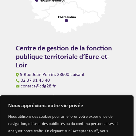
Centre de gestion de la fonction
publique territoriale d’Eure-et-
Loir
9 Rue Jean Perrin, 28600 Luisant
02 37 91 43 40
contact@cdg28.fr
Ouverture au public
du lundi au vendredi de 9h00 à 12h00
Nous apprécions votre vie privée
et de 14h00 à 16h30
(fermeture à 16h00 le vendredi)
Nous utilisons des cookies pour améliorer votre expérience de
navigation, diffuser des publicités ou du contenu personnalisés et
analyser notre trafic. En cliquant sur "Accepter tout", vous