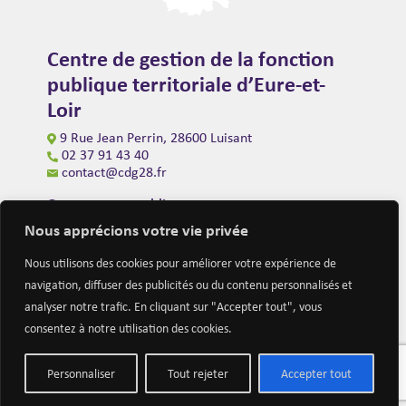
Centre de gestion de la fonction
publique territoriale d’Eure-et-
Loir
9 Rue Jean Perrin, 28600 Luisant
02 37 91 43 40
contact@cdg28.fr
Ouverture au public
du lundi au vendredi de 9h00 à 12h00
Nous apprécions votre vie privée
et de 14h00 à 16h30
(fermeture à 16h00 le vendredi)
Nous utilisons des cookies pour améliorer votre expérience de
navigation, diffuser des publicités ou du contenu personnalisés et
analyser notre trafic. En cliquant sur "Accepter tout", vous
consentez à notre utilisation des cookies.
Personnaliser
Tout rejeter
Accepter tout
Mentions légales
Nous contacter
Actualités