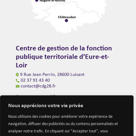
Centre de gestion de la fonction
publique territoriale d’Eure-et-
Loir
9 Rue Jean Perrin, 28600 Luisant
02 37 91 43 40
contact@cdg28.fr
Ouverture au public
du lundi au vendredi de 9h00 à 12h00
Nous apprécions votre vie privée
et de 14h00 à 16h30
(fermeture à 16h00 le vendredi)
Nous utilisons des cookies pour améliorer votre expérience de
navigation, diffuser des publicités ou du contenu personnalisés et
analyser notre trafic. En cliquant sur "Accepter tout", vous