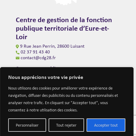
Centre de gestion de la fonction
publique territoriale d’Eure-et-
Loir
9 Rue Jean Perrin, 28600 Luisant
02 37 91 43 40
contact@cdg28.fr
Ouverture au public
du lundi au vendredi de 9h00 à 12h00
Nous apprécions votre vie privée
et de 14h00 à 16h30
(fermeture à 16h00 le vendredi)
Nous utilisons des cookies pour améliorer votre expérience de
navigation, diffuser des publicités ou du contenu personnalisés et
analyser notre trafic. En cliquant sur "Accepter tout", vous
consentez à notre utilisation des cookies.
Personnaliser
Tout rejeter
Accepter tout
Mentions légales
Nous contacter
Actualités