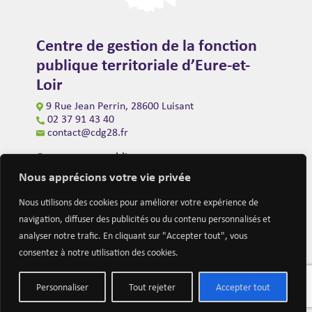
Centre de gestion de la fonction
publique territoriale d’Eure-et-
Loir
9 Rue Jean Perrin, 28600 Luisant
02 37 91 43 40
contact@cdg28.fr
Ouverture au public
du lundi au vendredi de 9h00 à 12h00
Nous apprécions votre vie privée
et de 14h00 à 16h30
(fermeture à 16h00 le vendredi)
Nous utilisons des cookies pour améliorer votre expérience de
navigation, diffuser des publicités ou du contenu personnalisés et
analyser notre trafic. En cliquant sur "Accepter tout", vous
consentez à notre utilisation des cookies.
Personnaliser
Tout rejeter
Accepter tout
Mentions légales
Nous contacter
Actualités