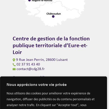
Centre de gestion de la fonction
publique territoriale d’Eure-et-
Loir
9 Rue Jean Perrin, 28600 Luisant
02 37 91 43 40
contact@cdg28.fr
Ouverture au public
du lundi au vendredi de 9h00 à 12h00
Nous apprécions votre vie privée
et de 14h00 à 16h30
(fermeture à 16h00 le vendredi)
Nous utilisons des cookies pour améliorer votre expérience de
navigation, diffuser des publicités ou du contenu personnalisés et
analyser notre trafic. En cliquant sur "Accepter tout", vous