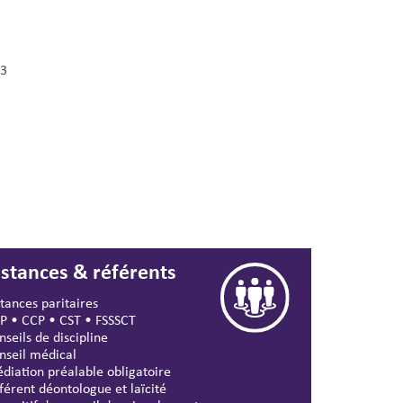
3
nstances & référents
stances paritaires
P
•
CCP
•
CST
•
FSSSCT
nseils de discipline
nseil médical
diation préalable obligatoire
férent déontologue et laïcité