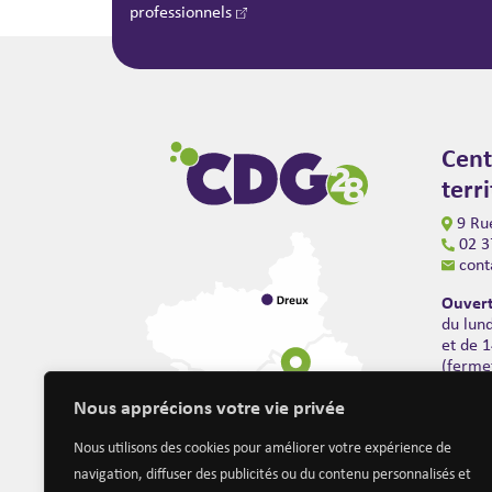
professionnels
Cent
terr
9 Rue
02 3
cont
Ouvert
du lun
et de 
(ferme
Nous apprécions votre vie privée
Nous utilisons des cookies pour améliorer votre expérience de
navigation, diffuser des publicités ou du contenu personnalisés et