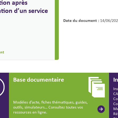
ion après
éation d’un service
Date du document :
14/06/202
ent
Base documentaire
I
In
CA
Co
Modèles d’acte, fiches thématiques, guides,
Co
outils, simulateurs… Consultez toutes vos
Mé
ressources en ligne.
Ré