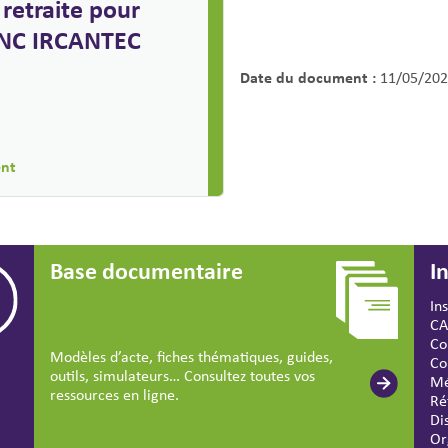
retraite pour
 TNC IRCANTEC
Date du document :
11/05/202
ent
Base documentaire
I
In
CA
Co
Modèles d’acte, fiches thématiques, guides,
Co
outils, simulateurs… Consultez toutes vos
Mé
ressources en ligne.
Ré
Di
Or