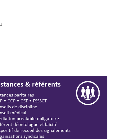
3
nstances & référents
stances paritaires
P
•
CCP
•
CST
•
FSSSCT
nseils de discipline
nseil médical
diation préalable obligatoire
férent déontologue et laïcité
spositif de recueil des signalements
ganisations syndicales