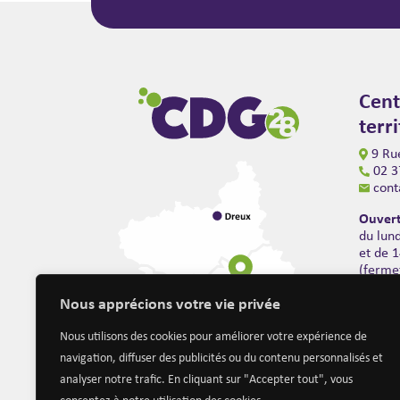
Cent
terr
9 Rue
02 3
cont
Ouvert
du lun
et de 
(ferme
Nous apprécions votre vie privée
Nous utilisons des cookies pour améliorer votre expérience de
navigation, diffuser des publicités ou du contenu personnalisés et
analyser notre trafic. En cliquant sur "Accepter tout", vous