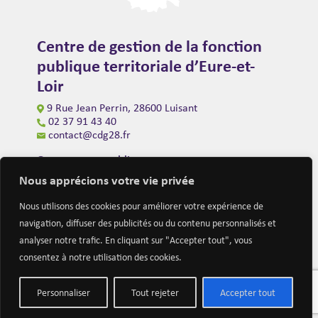
Centre de gestion de la fonction
publique territoriale d’Eure-et-
Loir
9 Rue Jean Perrin, 28600 Luisant
02 37 91 43 40
contact@cdg28.fr
Ouverture au public
du lundi au vendredi de 9h00 à 12h00
Nous apprécions votre vie privée
et de 14h00 à 16h30
(fermeture à 16h00 le vendredi)
Nous utilisons des cookies pour améliorer votre expérience de
navigation, diffuser des publicités ou du contenu personnalisés et
analyser notre trafic. En cliquant sur "Accepter tout", vous
consentez à notre utilisation des cookies.
Personnaliser
Tout rejeter
Accepter tout
Mentions légales
Nous contacter
Actualités