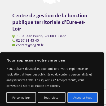
Centre de gestion de la fonction
publique territoriale d’Eure-et-
Loir
9 Rue Jean Perrin, 28600 Luisant
02 37 91 43 40
contact@cdg28.fr
Ouverture au public
du lundi au vendredi de 9h00 à 12h00
Nous apprécions votre vie privée
et de 14h00 à 16h30
(fermeture à 16h00 le vendredi)
Nous utilisons des cookies pour améliorer votre expérience de
navigation, diffuser des publicités ou du contenu personnalisés et
analyser notre trafic. En cliquant sur "Accepter tout", vous
consentez à notre utilisation des cookies.
Personnaliser
Tout rejeter
Accepter tout
Mentions légales
Nous contacter
Actualités