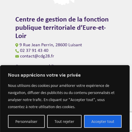
Centre de gestion de la fonction
publique territoriale d’Eure-et-
Loir
9 Rue Jean Perrin, 28600 Luisant
02 37 91 43 40
contact@cdg28.fr
Ouverture au public
du lundi au vendredi de 9h00 à 12h00
Nous apprécions votre vie privée
et de 14h00 à 16h30
(fermeture à 16h00 le vendredi)
Nous utilisons des cookies pour améliorer votre expérience de
navigation, diffuser des publicités ou du contenu personnalisés et
analyser notre trafic. En cliquant sur "Accepter tout", vous
consentez à notre utilisation des cookies.
Personnaliser
Tout rejeter
Accepter tout
Mentions légales
Nous contacter
Actualités