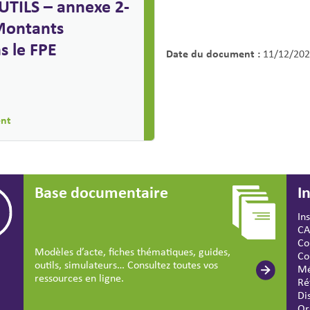
UTILS – annexe 2-
Montants
s le FPE
Date du document :
11/12/202
ent
Base documentaire
I
In
CA
Co
Modèles d’acte, fiches thématiques, guides,
Co
outils, simulateurs… Consultez toutes vos
Mé
ressources en ligne.
Ré
Di
Or