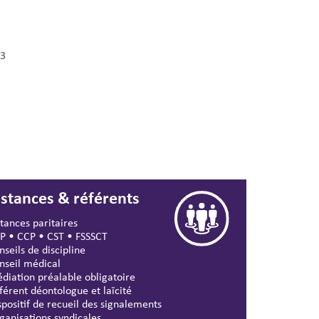
3
nstances & référents
stances paritaires
P
•
CCP
•
CST
•
FSSSCT
nseils de discipline
nseil médical
diation préalable obligatoire
férent déontologue et laïcité
spositif de recueil des signalements
ganisations syndicales