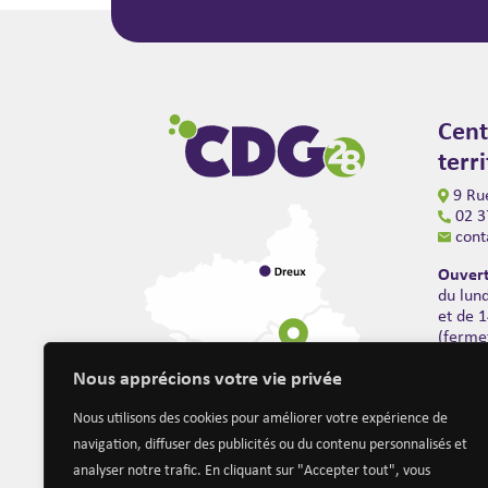
Cent
terr
9 Rue
02 3
cont
Ouvert
du lun
et de 
(ferme
Nous apprécions votre vie privée
Nous utilisons des cookies pour améliorer votre expérience de
navigation, diffuser des publicités ou du contenu personnalisés et
analyser notre trafic. En cliquant sur "Accepter tout", vous