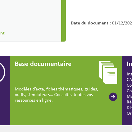
Date du document :
01/12/202
ent
Base documentaire
I
In
CA
Co
Modèles d’acte, fiches thématiques, guides,
Co
outils, simulateurs… Consultez toutes vos
Mé
ressources en ligne.
Ré
Di
Or