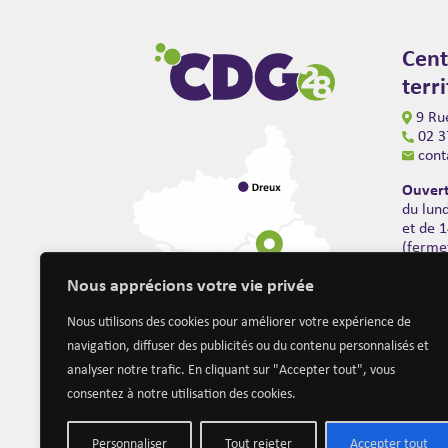
Cent
terr
9 Rue
02 3
cont
Ouvert
du lun
et de 
(ferme
Nous apprécions votre vie privée
Nous utilisons des cookies pour améliorer votre expérience de
navigation, diffuser des publicités ou du contenu personnalisés et
analyser notre trafic. En cliquant sur "Accepter tout", vous
consentez à notre utilisation des cookies.
Personnaliser
Tout rejeter
Accepter tout