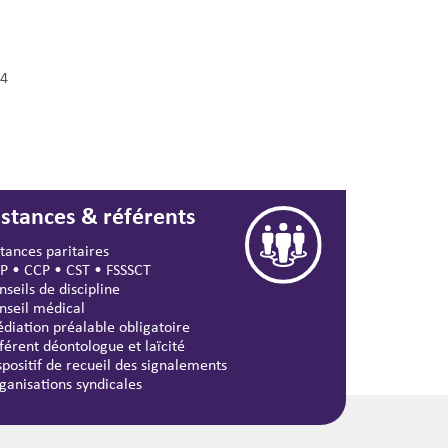
4
nstances & référents
stances paritaires
P
•
CCP
•
CST
•
FSSSCT
nseils de discipline
nseil médical
diation préalable obligatoire
férent déontologue et laïcité
spositif de recueil des signalements
ganisations syndicales