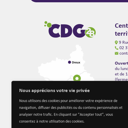
Cent
terr
9 Rue
02 3
cont
Ouvert
du lun
et de 
(ferme
Nous apprécions votre vie privée
Nous utilisons des cookies pour améliorer votre expérience de
navigation, diffuser des publicités ou du contenu personnalisés et
analyser notre trafic. En cliquant sur "Accepter tout", vous
consentez à notre utilisation des cookies.