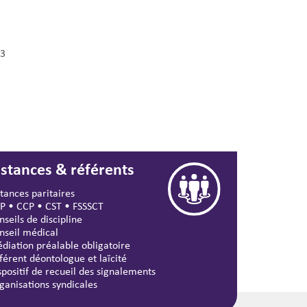
3
nstances & référents
stances paritaires
P
•
CCP
•
CST
•
FSSSCT
nseils de discipline
nseil médical
diation préalable obligatoire
férent déontologue et laïcité
spositif de recueil des signalements
ganisations syndicales