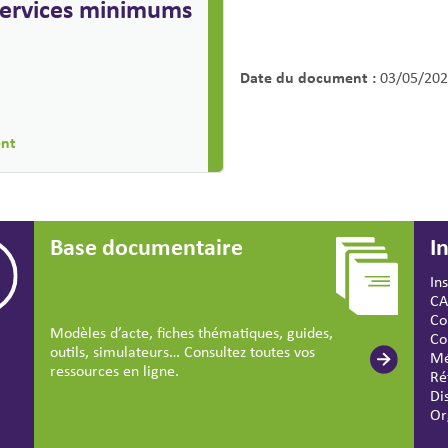
 services minimums
Date du document :
03/05/202
ent
Base documentaire
I
In
CA
Co
Modèles d’acte, fiches thématiques, guides,
Co
outils, simulateurs… Consultez toutes vos
Mé
ressources en ligne.
Ré
Di
Or