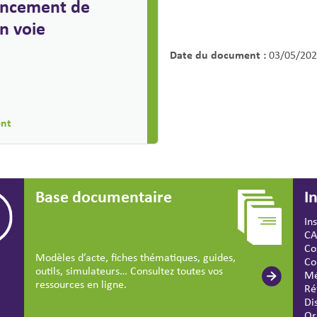
ancement de
en voie
Date du document :
03/05/202
ent
Base documentaire
I
In
CA
Co
Modèles d’acte, fiches thématiques, guides,
Co
outils, simulateurs… Consultez toutes vos
Mé
ressources en ligne.
Ré
Di
Or