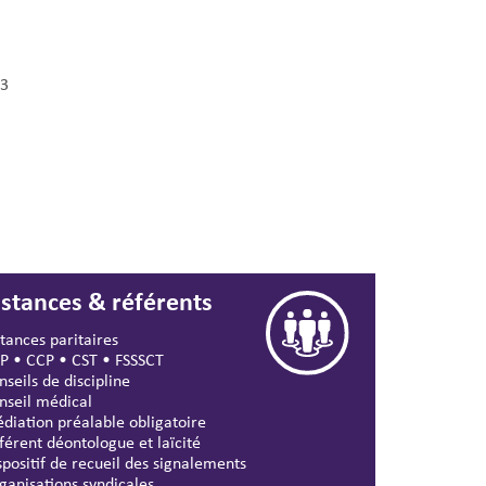
3
nstances & référents
stances paritaires
P
•
CCP
•
CST
•
FSSSCT
nseils de discipline
nseil médical
diation préalable obligatoire
férent déontologue et laïcité
spositif de recueil des signalements
ganisations syndicales