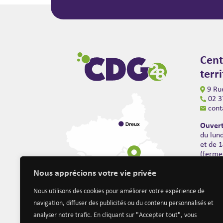
Cent
terr
9 Rue
02 3
cont
Ouvert
du lun
et de 
(ferme
Nous apprécions votre vie privée
Nous utilisons des cookies pour améliorer votre expérience de
navigation, diffuser des publicités ou du contenu personnalisés et
analyser notre trafic. En cliquant sur "Accepter tout", vous