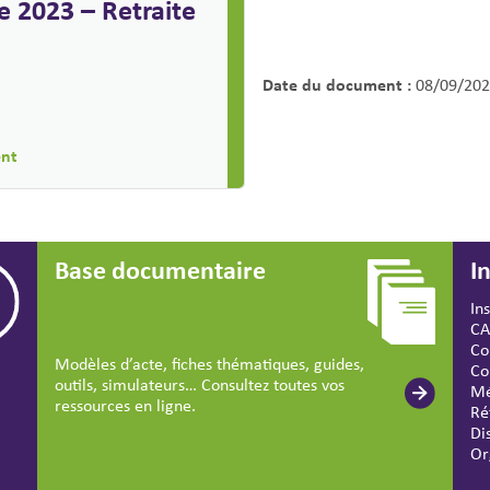
 2023 – Retraite
Date du document :
08/09/202
ent
Base documentaire
I
In
CA
Co
Modèles d’acte, fiches thématiques, guides,
Co
outils, simulateurs… Consultez toutes vos
Mé
ressources en ligne.
Ré
Di
Or