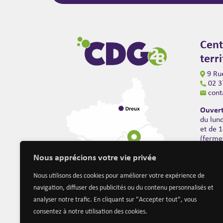
Cent
terr
9 Rue
02 3
cont
Ouvert
du lun
et de 
(ferme
Nous apprécions votre vie privée
Nous utilisons des cookies pour améliorer votre expérience de
navigation, diffuser des publicités ou du contenu personnalisés et
analyser notre trafic. En cliquant sur "Accepter tout", vous
consentez à notre utilisation des cookies.