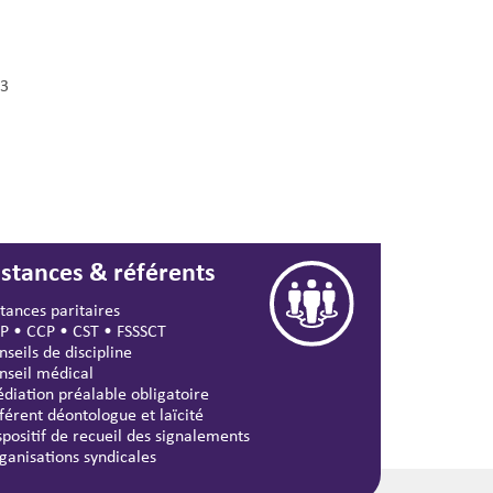
3
nstances & référents
stances paritaires
P
•
CCP
•
CST
•
FSSSCT
nseils de discipline
nseil médical
diation préalable obligatoire
férent déontologue et laïcité
spositif de recueil des signalements
ganisations syndicales