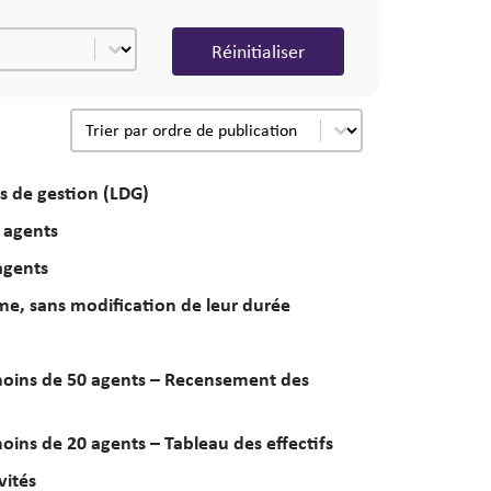
de document
e document
Réinitialiser
Date de publication
Trier le contenu
es de gestion (LDG)
 agents
agents
me, sans modification de leur durée
moins de 50 agents – Recensement des
ins de 20 agents – Tableau des effectifs
vités