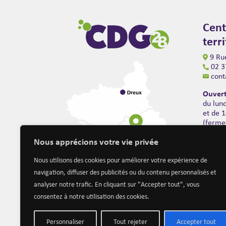
Cent
terr
9 Rue
02 3
cont
Ouvert
du lun
et de 
(ferme
Nous apprécions votre vie privée
Nous utilisons des cookies pour améliorer votre expérience de
navigation, diffuser des publicités ou du contenu personnalisés et
analyser notre trafic. En cliquant sur "Accepter tout", vous
consentez à notre utilisation des cookies.
Personnaliser
Tout rejeter
Accepter tout