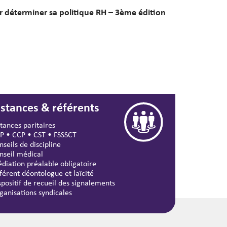
r déterminer sa politique RH – 3ème édition
nstances & référents
stances paritaires
P
•
CCP
•
CST
•
FSSSCT
nseils de discipline
nseil médical
diation préalable obligatoire
férent déontologue et laïcité
spositif de recueil des signalements
ganisations syndicales