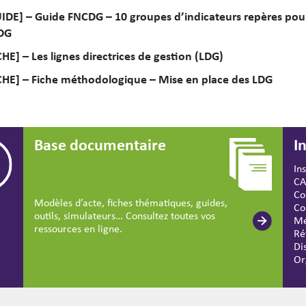
IDE] – Guide FNCDG – 10 groupes d’indicateurs repères pou
DG
CHE] – Les lignes directrices de gestion (LDG)
CHE] – Fiche méthodologique – Mise en place des LDG
Base documentaire
I
In
CA
Co
Modèles d’acte, fiches thématiques, guides,
Co
outils, simulateurs… Consultez toutes vos
Mé
ressources en ligne.
Ré
Di
Or