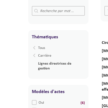
Recherche libre
P
Recherche libre
Pu
Thématiques
Cir
Thématiques
Tous
[MO
Carrière
[MO
Lignes directrices de
[MO
gestion
[MO
[MO
eff
Modèles d'actes
[MO
Modèles d'actes
Oui
(6)
[GU